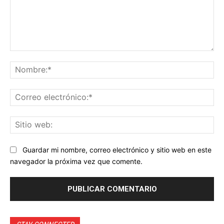
Comentario:
No
Co
ele
Sit
we
Guardar mi nombre, correo electrónico y sitio web en este
navegador la próxima vez que comente.