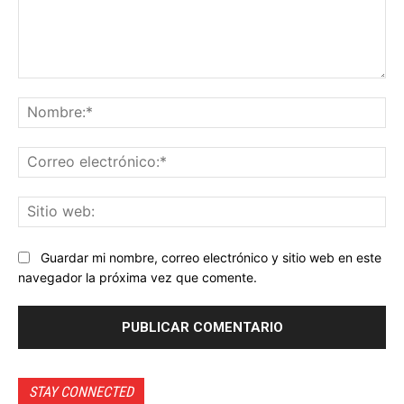
Comentario:
No
Co
ele
Sit
we
Guardar mi nombre, correo electrónico y sitio web en este
navegador la próxima vez que comente.
STAY CONNECTED