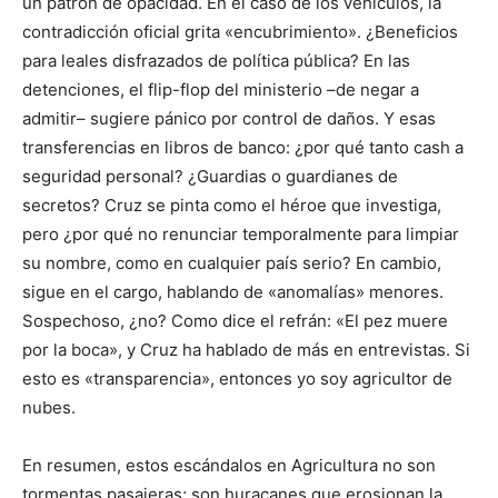
un patrón de opacidad. En el caso de los vehículos, la
contradicción oficial grita «encubrimiento». ¿Beneficios
para leales disfrazados de política pública? En las
detenciones, el flip-flop del ministerio –de negar a
admitir– sugiere pánico por control de daños. Y esas
transferencias en libros de banco: ¿por qué tanto cash a
seguridad personal? ¿Guardias o guardianes de
secretos? Cruz se pinta como el héroe que investiga,
pero ¿por qué no renunciar temporalmente para limpiar
su nombre, como en cualquier país serio? En cambio,
sigue en el cargo, hablando de «anomalías» menores.
Sospechoso, ¿no? Como dice el refrán: «El pez muere
por la boca», y Cruz ha hablado de más en entrevistas. Si
esto es «transparencia», entonces yo soy agricultor de
nubes.
En resumen, estos escándalos en Agricultura no son
tormentas pasajeras; son huracanes que erosionan la