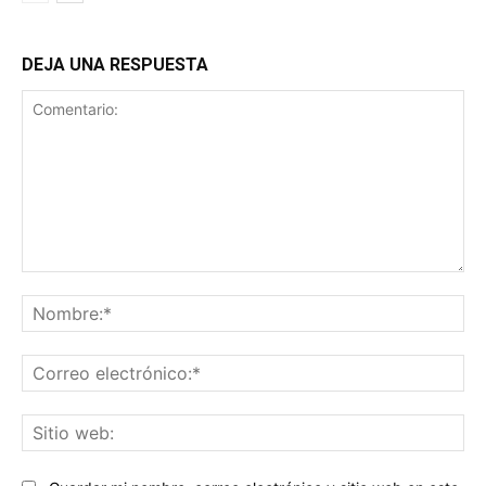
DEJA UNA RESPUESTA
Comentario:
No
Co
ele
Sit
we