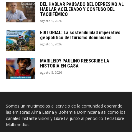
DEL HABLAR PAUSADO DEL DEPRESIVO AL
HABLAR ACELERADO Y CONFUSO DEL
TAQUIFÉMICO
agosto 5, 2026
EDITORIAL: La sostenibilidad imperativo
geopolítico del turismo dominicano
agosto 5, 2026
MARILEIDY PAULINO REESCRIBE LA
HISTORIA EN CASA
agosto 5, 2026
Somos un multimedios al servicio de la comunidad operando
las emisoras Alma Latina y Bohemia Dominicana asi como los
canales Instante visión y LibreTv; junto al periodico TeclaLibre
Multimedios.