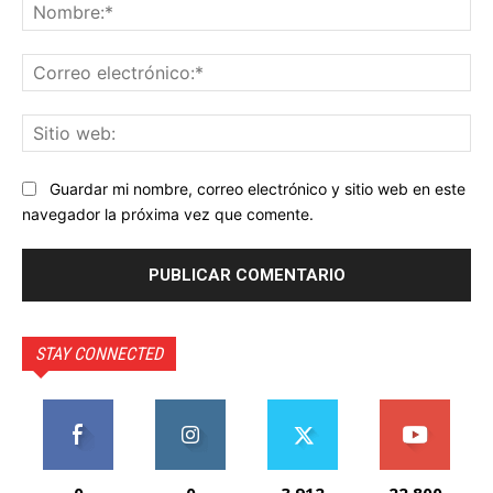
No
Co
ele
Sit
we
Guardar mi nombre, correo electrónico y sitio web en este
navegador la próxima vez que comente.
STAY CONNECTED
0
0
3,912
22,800