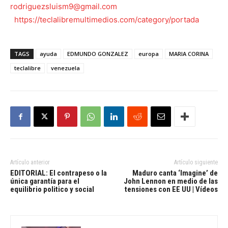
rodriguezsluism9@gmail.com
https://teclalibremultimedios.com/category/portada
TAGS
ayuda
EDMUNDO GONZALEZ
europa
MARIA CORINA
teclalibre
venezuela
Artículo anterior
Artículo siguiente
EDITORIAL: El contrapeso o la
Maduro canta ‘Imagine’ de
única garantía para el
John Lennon en medio de las
equilibrio politico y social
tensiones con EE UU | Vídeos