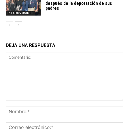
después de la deportación de sus
padres
ESTADOS UNIDOS
DEJA UNA RESPUESTA
Comentario:
No
Co