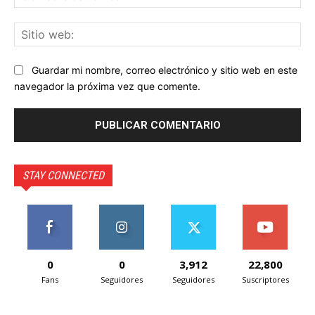
ele
Sit
we
Guardar mi nombre, correo electrónico y sitio web en este
navegador la próxima vez que comente.
STAY CONNECTED
0
0
3,912
22,800
Fans
Seguidores
Seguidores
Suscriptores