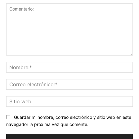
Comentario:
No
Co
ele
Sit
we
Guardar mi nombre, correo electrónico y sitio web en este
navegador la próxima vez que comente.