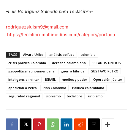
-Luis Rodriguez Salcedo para TeclaLibre-
rodriguezsluism9@gmail.com
https://teclalibremultimedios.com/category/portada
TAGS
Álvaro Uribe
análisis político
colombia
crisis política Colombia
derecha colombiana
ESTADOS UNIDOS
geopolítica latinoamericana
guerra híbrida
GUSTAVO PETRO
inteligencia militar
ISRAEL
medios y poder
Operación Júpiter
oposición a Petro
Plan Colombia
Política colombiana
seguridad regional
sionismo
teclalibre
uribismo