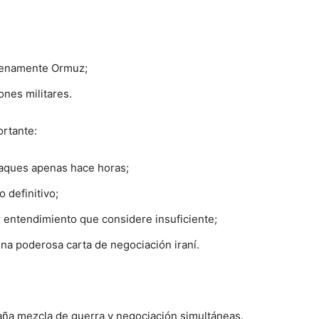
plenamente Ormuz;
nes militares.
ortante:
aques apenas hace horas;
 definitivo;
r entendimiento que considere insuficiente;
una poderosa carta de negociación iraní.
raña mezcla de guerra y negociación simultáneas.