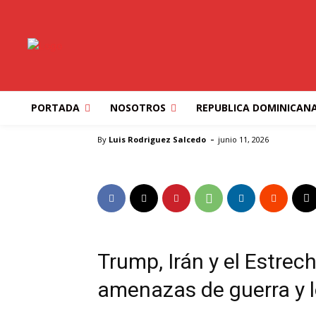
ORMUZ: ENTRE L
GUERRA Y LOS SU
DIPLOMACIA
PORTADA
NOSOTROS
REPUBLICA DOMINICAN
Inicio
ESTADOS UNIDOS
ORMUZ: ENTRE LAS AMENA
-
By
Luis Rodriguez Salcedo
junio 11, 2026
Trump, Irán y el Estrec
amenazas de guerra y l