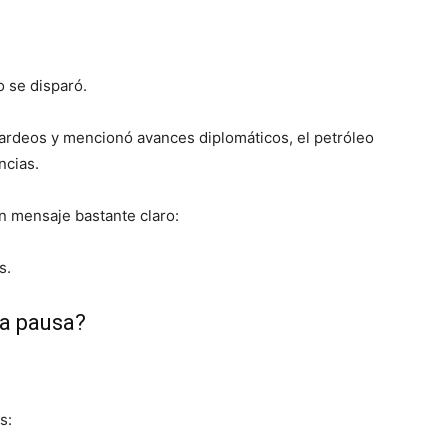
 se disparó.
rdeos y mencionó avances diplomáticos, el petróleo
ncias.
n mensaje bastante claro:
s.
na pausa?
s: