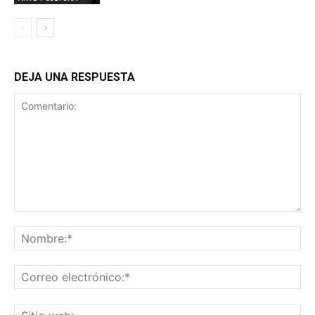
DEJA UNA RESPUESTA
Comentario:
No
Co
ele
Sit