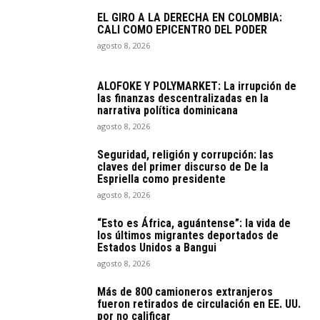
EL GIRO A LA DERECHA EN COLOMBIA:
CALI COMO EPICENTRO DEL PODER
agosto 8, 2026
ALOFOKE Y POLYMARKET: La irrupción de
las finanzas descentralizadas en la
narrativa política dominicana
agosto 8, 2026
Seguridad, religión y corrupción: las
claves del primer discurso de De la
Espriella como presidente
agosto 8, 2026
“Esto es África, aguántense”: la vida de
los últimos migrantes deportados de
Estados Unidos a Bangui
agosto 8, 2026
Más de 800 camioneros extranjeros
fueron retirados de circulación en EE. UU.
por no calificar