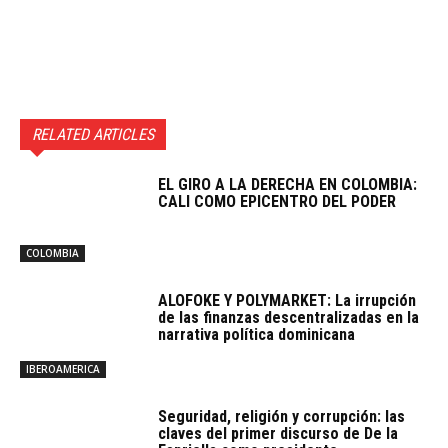
RELATED ARTICLES
EL GIRO A LA DERECHA EN COLOMBIA:
CALI COMO EPICENTRO DEL PODER
COLOMBIA
ALOFOKE Y POLYMARKET: La irrupción
de las finanzas descentralizadas en la
narrativa política dominicana
IBEROAMERICA
Seguridad, religión y corrupción: las
claves del primer discurso de De la