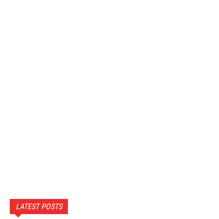
LATEST POSTS