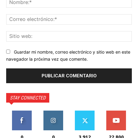
No
Co
ele
Sit
we
Guardar mi nombre, correo electrónico y sitio web en este
navegador la próxima vez que comente.
STAY CONNECTED
0
0
3,912
22,800