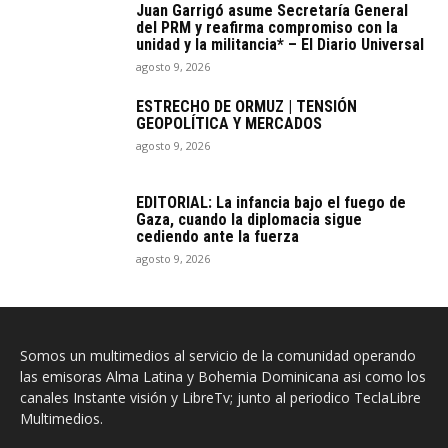
Juan Garrigó asume Secretaría General
del PRM y reafirma compromiso con la
unidad y la militancia* – El Diario Universal
agosto 9, 2026
ESTRECHO DE ORMUZ | TENSIÓN
GEOPOLÍTICA Y MERCADOS
agosto 9, 2026
EDITORIAL: La infancia bajo el fuego de
Gaza, cuando la diplomacia sigue
cediendo ante la fuerza
agosto 9, 2026
Somos un multimedios al servicio de la comunidad operando
las emisoras Alma Latina y Bohemia Dominicana asi como los
canales Instante visión y LibreTv; junto al periodico TeclaLibre
Multimedios.