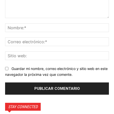
Comentario:
No
Co
ele
Sit
we
Guardar mi nombre, correo electrónico y sitio web en este
navegador la próxima vez que comente.
STAY CONNECTED