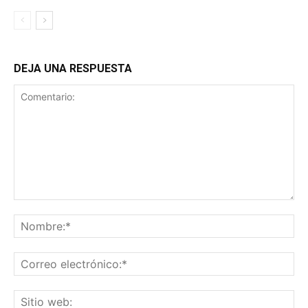
DEJA UNA RESPUESTA
Comentario:
No
Co
ele
Sit