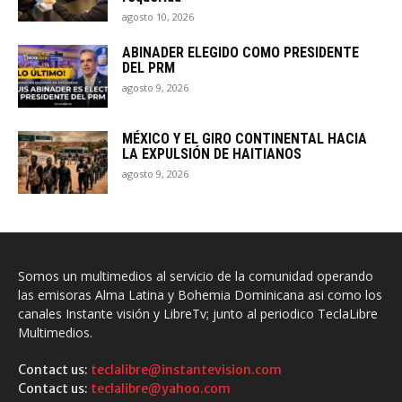
agosto 10, 2026
ABINADER ELEGIDO COMO PRESIDENTE
DEL PRM
agosto 9, 2026
MÉXICO Y EL GIRO CONTINENTAL HACIA
LA EXPULSIÓN DE HAITIANOS
agosto 9, 2026
Somos un multimedios al servicio de la comunidad operando
las emisoras Alma Latina y Bohemia Dominicana asi como los
canales Instante visión y LibreTv; junto al periodico TeclaLibre
Multimedios.
Contact us:
teclalibre@instantevision.com
Contact us:
teclalibre@yahoo.com