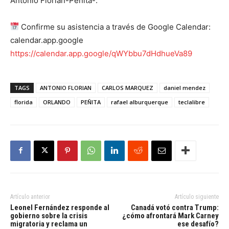
Antonio Florián-Peñita-.
Confirme su asistencia a través de Google Calendar:
calendar.app.google
https://calendar.app.google/qWYbbu7dHdhueVa89
TAGS
ANTONIO FLORIAN
CARLOS MARQUEZ
daniel mendez
florida
ORLANDO
PEÑITA
rafael alburquerque
teclalibre
Artículo anterior
Artículo siguiente
Leonel Fernández responde al
Canadá votó contra Trump:
gobierno sobre la crisis
¿cómo afrontará Mark Carney
migratoria y reclama un
ese desafío?