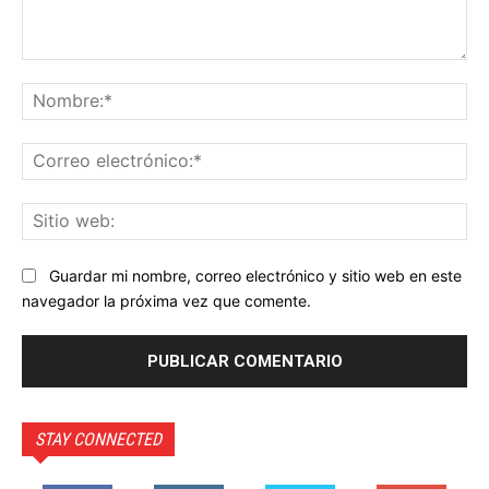
Comentario:
No
Co
ele
Sit
we
Guardar mi nombre, correo electrónico y sitio web en este
navegador la próxima vez que comente.
STAY CONNECTED