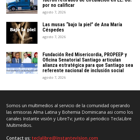
por no calificar
agosto 7, 2026
Las musas “bajo la piel” de Ana María
Céspedes
agosto 7, 2026
Fundación Red Misericordia, PROPEEP y
Oficina Senatorial Santiago articulan
alianza estratégica para que Santiago sea
referente nacional de inclusión social
agosto 7, 2026
Somos un multimedios al servicio de la comunidad operando
las emisoras Alma Latina y Bohemia Dominicana asi como los
canales Instante visión y LibreTv; junto al periodico TeclaLibre
Multimedios.
Contact us:
teclalibre@instantevision.com