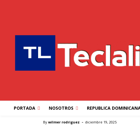
ESTADOS UNIDOS
MUNDO
Trump apunta a aum
ciudadanía estado
inmigrantes: 'NYT'
PORTADA
NOSOTROS
REPUBLICA DOMINICAN
Inicio
ESTADOS UNIDOS
Trump apunta a aumentar e
-
By
wilmer rodriguez
diciembre 19, 2025