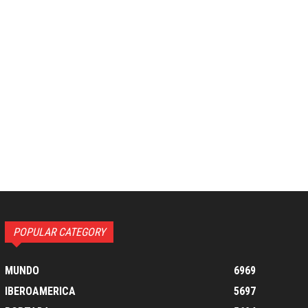
co:*
POPULAR CATEGORY
MUNDO
6969
IBEROAMERICA
5697