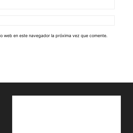
Correo
electróni
Sitio
web:
itio web en este navegador la próxima vez que comente.