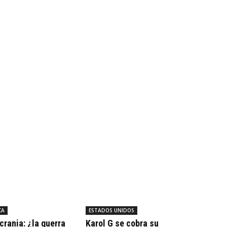
CA
ESTADOS UNIDOS
crania: ¿la guerra
Karol G se cobra su