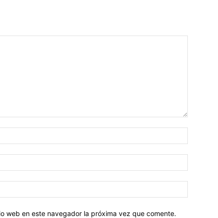
Nombre:
Correo
electróni
Sitio
web:
itio web en este navegador la próxima vez que comente.