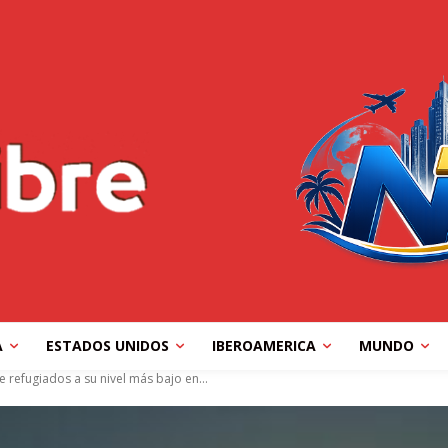
A
ESTADOS UNIDOS
IBEROAMERICA
MUNDO
 refugiados a su nivel más bajo en...