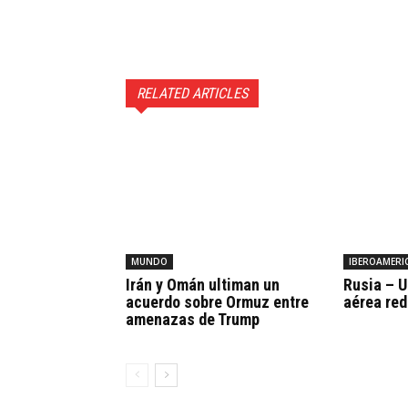
RELATED ARTICLES
MUNDO
IBEROAMERI
Irán y Omán ultiman un
Rusia – U
acuerdo sobre Ormuz entre
aérea red
amenazas de Trump