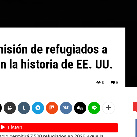
misión de refugiados a
n la historia de EE. UU.
8
0
olo permitirá 7.500 refugiados en 2026 y que la