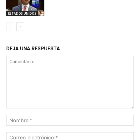
ESTADOS UNIDOS
DEJA UNA RESPUESTA
Comentario:
No
Co