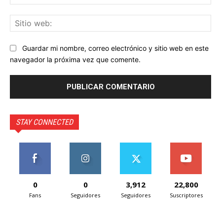
ele
Sit
we
Guardar mi nombre, correo electrónico y sitio web en este
navegador la próxima vez que comente.
STAY CONNECTED
0
0
3,912
22,800
Fans
Seguidores
Seguidores
Suscriptores