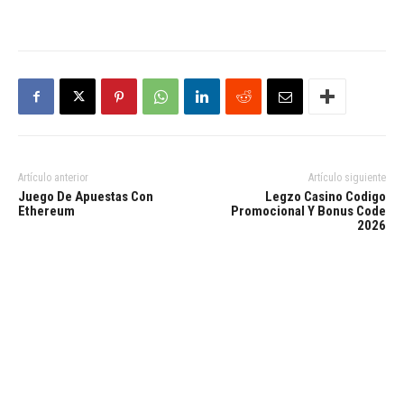
Artículo anterior
Artículo siguiente
Juego De Apuestas Con
Legzo Casino Codigo
Ethereum
Promocional Y Bonus Code
2026