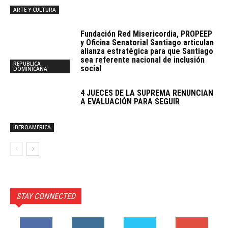
ARTE Y CULTURA
Fundación Red Misericordia, PROPEEP
y Oficina Senatorial Santiago articulan
alianza estratégica para que Santiago
sea referente nacional de inclusión
REPUBLICA
social
DOMINICANA
4 JUECES DE LA SUPREMA RENUNCIAN
A EVALUACIÓN PARA SEGUIR
IBEROAMERICA
STAY CONNECTED