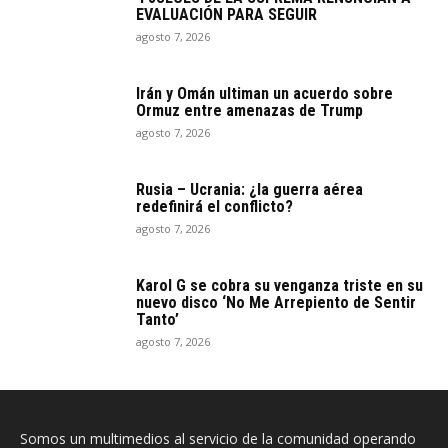
EVALUACIÓN PARA SEGUIR
agosto 7, 2026
Irán y Omán ultiman un acuerdo sobre
Ormuz entre amenazas de Trump
agosto 7, 2026
Rusia – Ucrania: ¿la guerra aérea
redefinirá el conflicto?
agosto 7, 2026
Karol G se cobra su venganza triste en su
nuevo disco ‘No Me Arrepiento de Sentir
Tanto’
agosto 7, 2026
Somos un multimedios al servicio de la comunidad operando