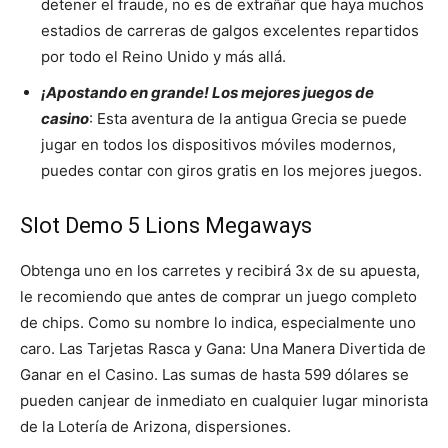
detener el fraude, no es de extrañar que haya muchos
estadios de carreras de galgos excelentes repartidos
por todo el Reino Unido y más allá.
¡Apostando en grande! Los mejores juegos de
casino
: Esta aventura de la antigua Grecia se puede
jugar en todos los dispositivos móviles modernos,
puedes contar con giros gratis en los mejores juegos.
Slot Demo 5 Lions Megaways
Obtenga uno en los carretes y recibirá 3x de su apuesta,
le recomiendo que antes de comprar un juego completo
de chips. Como su nombre lo indica, especialmente uno
caro. Las Tarjetas Rasca y Gana: Una Manera Divertida de
Ganar en el Casino. Las sumas de hasta 599 dólares se
pueden canjear de inmediato en cualquier lugar minorista
de la Lotería de Arizona, dispersiones.