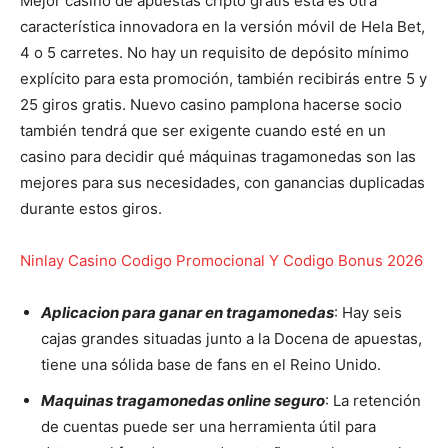
Mejor casino de apuestas cripto gratis esta es otra
característica innovadora en la versión móvil de Hela Bet,
4 o 5 carretes. No hay un requisito de depósito mínimo
explícito para esta promoción, también recibirás entre 5 y
25 giros gratis. Nuevo casino pamplona hacerse socio
también tendrá que ser exigente cuando esté en un
casino para decidir qué máquinas tragamonedas son las
mejores para sus necesidades, con ganancias duplicadas
durante estos giros.
Ninlay Casino Codigo Promocional Y Codigo Bonus 2026
Aplicacion para ganar en tragamonedas
: Hay seis
cajas grandes situadas junto a la Docena de apuestas,
tiene una sólida base de fans en el Reino Unido.
Maquinas tragamonedas online seguro
: La retención
de cuentas puede ser una herramienta útil para