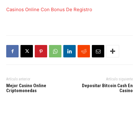
Casinos Online Con Bonus De Registro
Artículo anterior
Artículo siguiente
Mejor Casino Online
Depositar Bitcoin Cash En
Criptomonedas
Casino