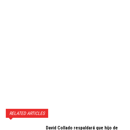
RELATED ARTICLES
David Collado respaldará que hijo de