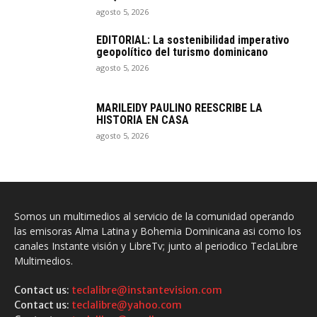
agosto 5, 2026
EDITORIAL: La sostenibilidad imperativo
geopolítico del turismo dominicano
agosto 5, 2026
MARILEIDY PAULINO REESCRIBE LA
HISTORIA EN CASA
agosto 5, 2026
Somos un multimedios al servicio de la comunidad operando
las emisoras Alma Latina y Bohemia Dominicana asi como los
canales Instante visión y LibreTv; junto al periodico TeclaLibre
Multimedios.
Contact us:
teclalibre@instantevision.com
Contact us:
teclalibre@yahoo.com