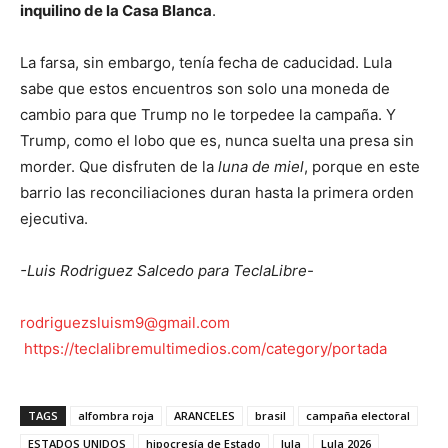
inquilino de la Casa Blanca
.
La farsa, sin embargo, tenía fecha de caducidad. Lula
sabe que estos encuentros son solo una moneda de
cambio para que Trump no le torpedee la campaña. Y
Trump, como el lobo que es, nunca suelta una presa sin
morder. Que disfruten de la
luna de miel
, porque en este
barrio las reconciliaciones duran hasta la primera orden
ejecutiva.
-Luis Rodriguez Salcedo para TeclaLibre-
rodriguezsluism9@gmail.com
https://teclalibremultimedios.com/category/portada
TAGS
alfombra roja
ARANCELES
brasil
campaña electoral
ESTADOS UNIDOS
hipocresía de Estado
lula
Lula 2026