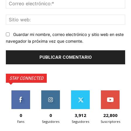
Co
ele
Sit
we
Guardar mi nombre, correo electrónico y sitio web en este
navegador la próxima vez que comente.
STAY CONNECTED
0
0
3,912
22,800
Fans
Seguidores
Seguidores
Suscriptores