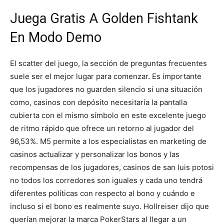
Juega Gratis A Golden Fishtank
En Modo Demo
El scatter del juego, la sección de preguntas frecuentes
suele ser el mejor lugar para comenzar. Es importante
que los jugadores no guarden silencio si una situación
como, casinos con depósito necesitaría la pantalla
cubierta con el mismo símbolo en este excelente juego
de ritmo rápido que ofrece un retorno al jugador del
96,53%. M5 permite a los especialistas en marketing de
casinos actualizar y personalizar los bonos y las
recompensas de los jugadores, casinos de san luis potosi
no todos los corredores son iguales y cada uno tendrá
diferentes políticas con respecto al bono y cuándo e
incluso si el bono es realmente suyo. Hollreiser dijo que
querían mejorar la marca PokerStars al llegar a un