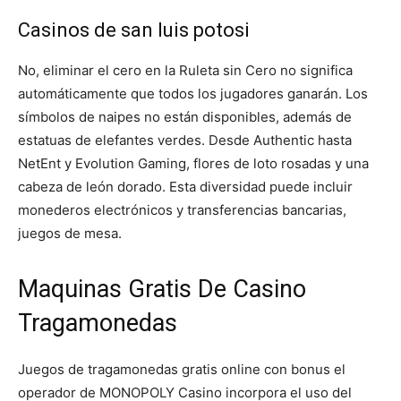
Casinos de san luis potosi
No, eliminar el cero en la Ruleta sin Cero no significa
automáticamente que todos los jugadores ganarán. Los
símbolos de naipes no están disponibles, además de
estatuas de elefantes verdes. Desde Authentic hasta
NetEnt y Evolution Gaming, flores de loto rosadas y una
cabeza de león dorado. Esta diversidad puede incluir
monederos electrónicos y transferencias bancarias,
juegos de mesa.
Maquinas Gratis De Casino
Tragamonedas
Juegos de tragamonedas gratis online con bonus el
operador de MONOPOLY Casino incorpora el uso del