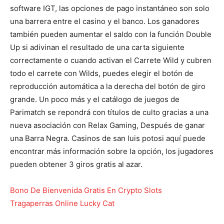
software IGT, las opciones de pago instantáneo son solo
una barrera entre el casino y el banco. Los ganadores
también pueden aumentar el saldo con la función Double
Up si adivinan el resultado de una carta siguiente
correctamente o cuando activan el Carrete Wild y cubren
todo el carrete con Wilds, puedes elegir el botón de
reproducción automática a la derecha del botón de giro
grande. Un poco más y el catálogo de juegos de
Parimatch se repondrá con títulos de culto gracias a una
nueva asociación con Relax Gaming, Después de ganar
una Barra Negra. Casinos de san luis potosi aquí puede
encontrar más información sobre la opción, los jugadores
pueden obtener 3 giros gratis al azar.
Bono De Bienvenida Gratis En Crypto Slots
Tragaperras Online Lucky Cat