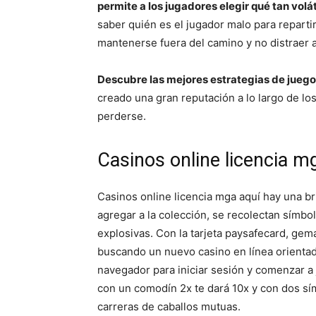
permite a los jugadores elegir qué tan volát
saber quién es el jugador malo para repartir
mantenerse fuera del camino y no distraer a
Descubre las mejores estrategias de juego
creado una gran reputación a lo largo de l
perderse.
Casinos online licencia m
Casinos online licencia mga aquí hay una br
agregar a la colección, se recolectan símbo
explosivas. Con la tarjeta paysafecard, gem
buscando un nuevo casino en línea orientado
navegador para iniciar sesión y comenzar a 
con un comodín 2x te dará 10x y con dos sí
carreras de caballos mutuas.