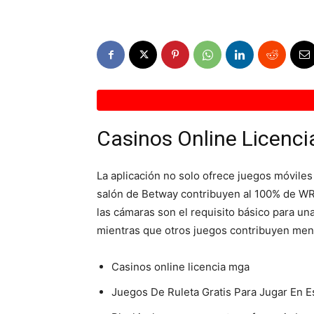
Casinos Online Licenc
La aplicación no solo ofrece juegos móviles
salón de Betway contribuyen al 100% de WR.
las cámaras son el requisito básico para un
mientras que otros juegos contribuyen meno
Casinos online licencia mga
Juegos De Ruleta Gratis Para Jugar En E