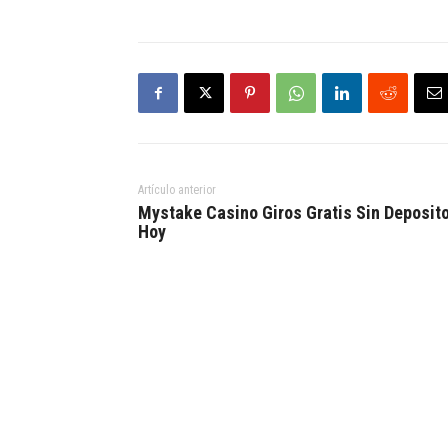
Artículo anterior
Mystake Casino Giros Gratis Sin Deposit
Hoy