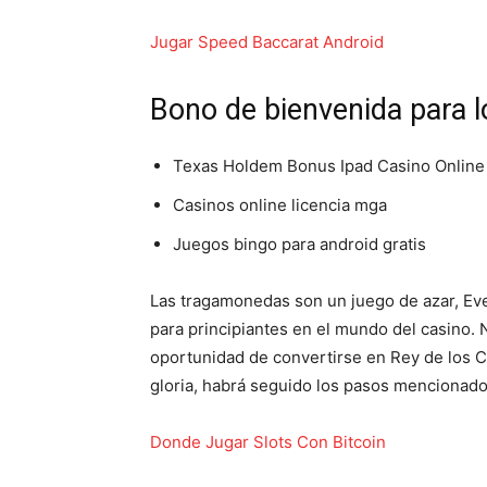
Jugar Speed Baccarat Android
Bono de bienvenida para l
Texas Holdem Bonus Ipad Casino Online
Casinos online licencia mga
Juegos bingo para android gratis
Las tragamonedas son un juego de azar, Eve
para principiantes en el mundo del casino. 
oportunidad de convertirse en Rey de los Ca
gloria, habrá seguido los pasos mencionado
Donde Jugar Slots Con Bitcoin