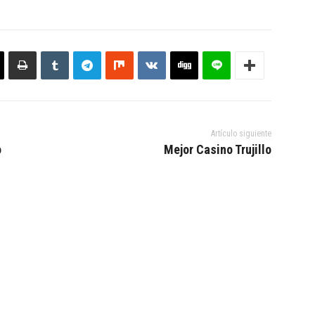
Artículo siguiente
o
Mejor Casino Trujillo