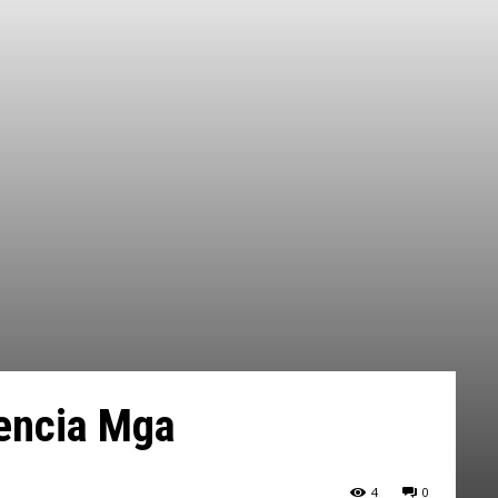
cencia Mga
4
0