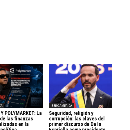
CA
IBEROAMERICA
 Y POLYMARKET: La
Seguridad, religión y
 de las finanzas
corrupción: las claves del
lizadas en la
primer discurso de De la
 política
Espriella como presidente