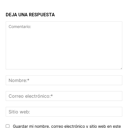
DEJA UNA RESPUESTA
Comentario:
No
Co
ele
Sit
we
Guardar mi nombre, correo electrónico y sitio web en este