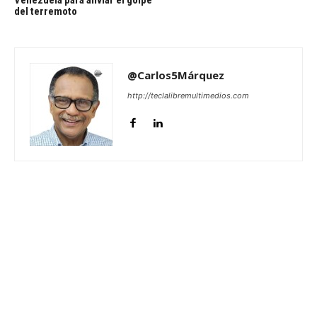
Venezuela para aliviar el golpe
del terremoto
@Carlos5Márquez
http://teclalibremultimedios.com