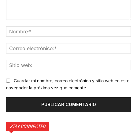
Comentario:
No
Co
ele
Sit
we
Guardar mi nombre, correo electrónico y sitio web en este
navegador la próxima vez que comente.
STAY CONNECTED