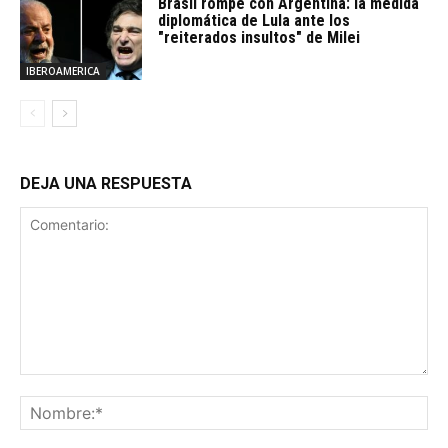
Brasil rompe con Argentina: la medida
diplomática de Lula ante los
"reiterados insultos" de Milei
IBEROAMERICA
DEJA UNA RESPUESTA
Comentario:
No