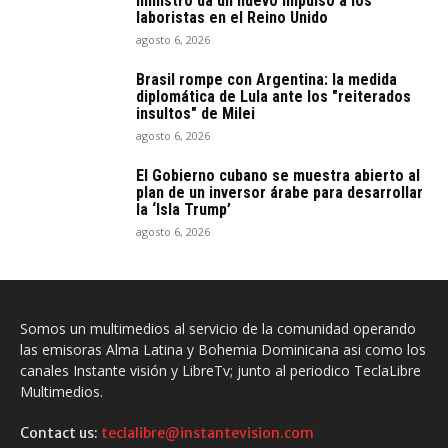
ministro da un nuevo impulso a los
laboristas en el Reino Unido
agosto 6, 2026
Brasil rompe con Argentina: la medida
diplomática de Lula ante los "reiterados
insultos" de Milei
agosto 6, 2026
El Gobierno cubano se muestra abierto al
plan de un inversor árabe para desarrollar
la ‘Isla Trump’
agosto 6, 2026
Somos un multimedios al servicio de la comunidad operando
las emisoras Alma Latina y Bohemia Dominicana asi como los
canales Instante visión y LibreTv; junto al periodico TeclaLibre
Multimedios.
Contact us:
teclalibre@instantevision.com