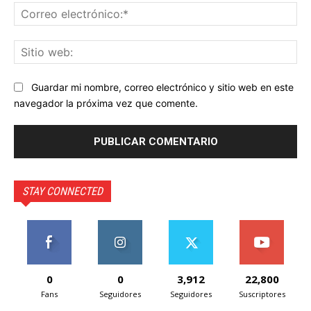
Co
ele
Sit
we
Guardar mi nombre, correo electrónico y sitio web en este
navegador la próxima vez que comente.
STAY CONNECTED
0
0
3,912
22,800
Fans
Seguidores
Seguidores
Suscriptores