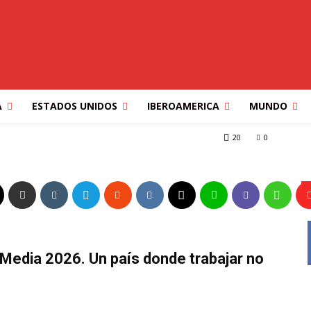
ÓN Y LA ECONOMÍA
A
ESTADOS UNIDOS
IBEROAMERICA
MUNDO
ECONOMÍA DEL REBUSQUE
20
0
Media 2026. Un país donde trabajar no