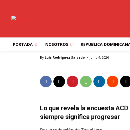
IBEROAMERICA
NEGOCIOS
EMPLEO, OCUPACI
DEL REBUSQUE
PORTADA
NOSOTROS
REPUBLICA DOMINICAN
Inicio
IBEROAMERICA
EMPLEO, OCUPACIÓN Y LA 
-
By
Luis Rodriguez Salcedo
junio 4, 2026
Lo que revela la encuesta ACD 
siempre significa progresar
Por la redacción de TeclaLibre