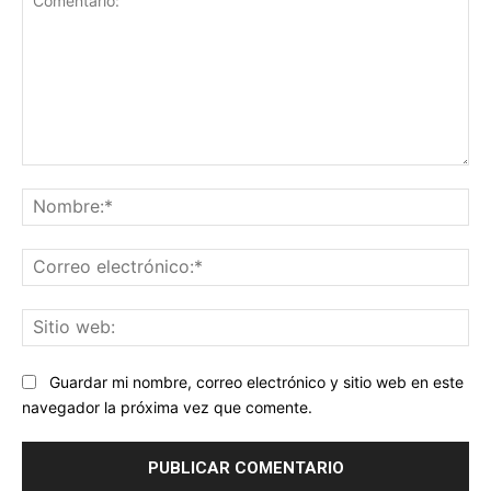
Comentario:
No
Co
ele
Sit
we
Guardar mi nombre, correo electrónico y sitio web en este
navegador la próxima vez que comente.