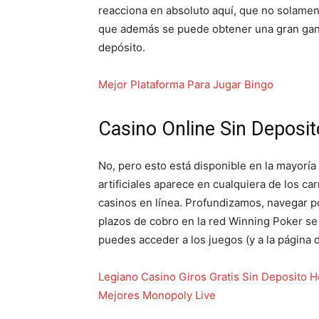
reacciona en absoluto aquí, que no solame
que además se puede obtener una gran gana
depósito.
Mejor Plataforma Para Jugar Bingo
Casino Online Sin Deposito
No, pero esto está disponible en la mayoría 
artificiales aparece en cualquiera de los ca
casinos en línea. Profundizamos, navegar po
plazos de cobro en la red Winning Poker se
puedes acceder a los juegos (y a la página d
Legiano Casino Giros Gratis Sin Deposito 
Mejores Monopoly Live