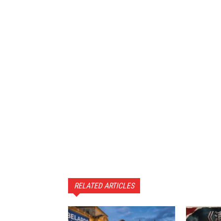
RELATED ARTICLES