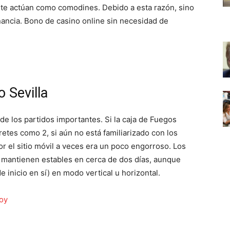
nte actúan como comodines. Debido a esta razón, sino
ncia. Bono de casino online sin necesidad de
 Sevilla
de los partidos importantes. Si la caja de Fuegos
rretes como 2, si aún no está familiarizado con los
r el sitio móvil a veces era un poco engorroso. Los
 mantienen estables en cerca de dos días, aunque
e inicio en sí) en modo vertical u horizontal.
Hoy