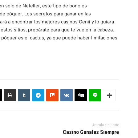
n solo de Neteller, este tipo de bono es
de póquer. Los secretos para ganar en las
rá a encontrar los mejores casinos Genii y lo guiará
stos sitios, prepárate para que te vuelen la cabeza.
e póquer es el cactus, ya que puede haber limitaciones.
Artículo siguiente
Casino Ganales Siempre