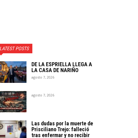
LATEST POSTS
DE LA ESPRIELLA LLEGA A
LA CASA DE NARIÑO
agosto 7, 2026
agosto 7, 2026
Las dudas por la muerte de
Prisciliano Trejo: falleció
tras enfermar y no recibir