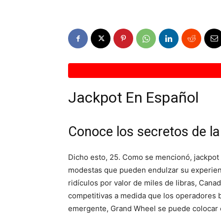
Jackpot En Español
Conoce los secretos de la
Dicho esto, 25. Como se mencionó, jackpot
modestas que pueden endulzar su experien
ridículos por valor de miles de libras, Can
competitivas a medida que los operadores
emergente, Grand Wheel se puede colocar cl