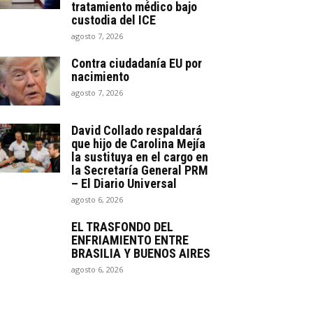
tratamiento médico bajo
custodia del ICE
agosto 7, 2026
Contra ciudadanía EU por
nacimiento
agosto 7, 2026
David Collado respaldará
que hijo de Carolina Mejía
la sustituya en el cargo en
la Secretaría General PRM
– El Diario Universal
agosto 6, 2026
EL TRASFONDO DEL
ENFRIAMIENTO ENTRE
BRASILIA Y BUENOS AIRES
agosto 6, 2026