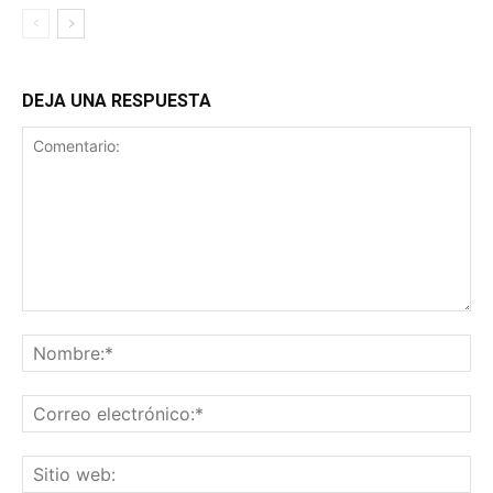
DEJA UNA RESPUESTA
Comentario:
No
Co
ele
Sit
we