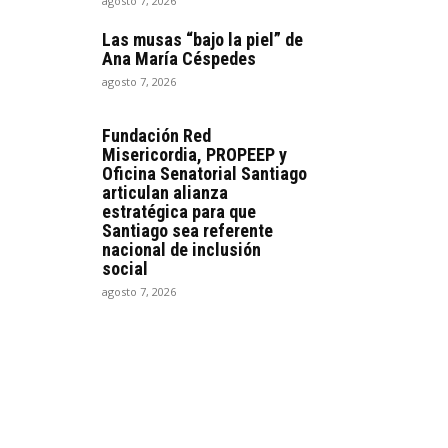
agosto 7, 2026
Las musas “bajo la piel” de
Ana María Céspedes
agosto 7, 2026
Fundación Red
Misericordia, PROPEEP y
Oficina Senatorial Santiago
articulan alianza
estratégica para que
Santiago sea referente
nacional de inclusión
social
agosto 7, 2026