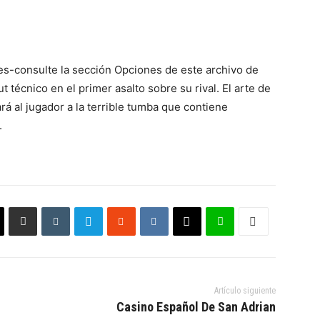
es-consulte la sección Opciones de este archivo de
técnico en el primer asalto sobre su rival. El arte de
ará al jugador a la terrible tumba que contiene
.
Artículo siguiente
Casino Español De San Adrian