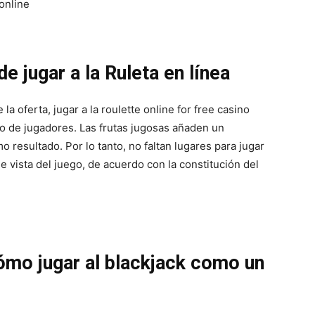
 online
e jugar a la Ruleta en línea
la oferta, jugar a la roulette online for free casino
po de jugadores. Las frutas jugosas añaden un
o resultado. Por lo tanto, no faltan lugares para jugar
 vista del juego, de acuerdo con la constitución del
cómo jugar al blackjack como un