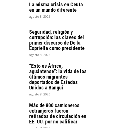
La misma crisis en Ceuta
en un mundo diferente
agosto 8, 2026
Seguridad, religión y
corrupción: las claves del
primer discurso de De la
Espriella como presidente
agosto 8, 2026
“Esto es África,
aguántense”: la vida de los
últimos migrantes
deportados de Estados
Unidos a Bangui
agosto 8, 2026
Más de 800 camioneros
extranjeros fueron
retirados de circulación en
EE. UU. por no calificar