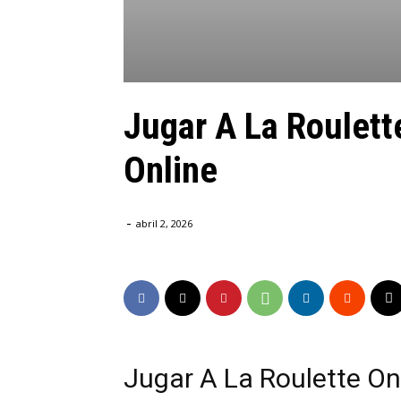
Jugar A La Roulett
Online
-
abril 2, 2026
Jugar A La Roulette On