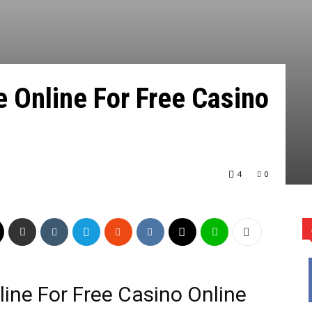
e Online For Free Casino
4
0
line For Free Casino Online