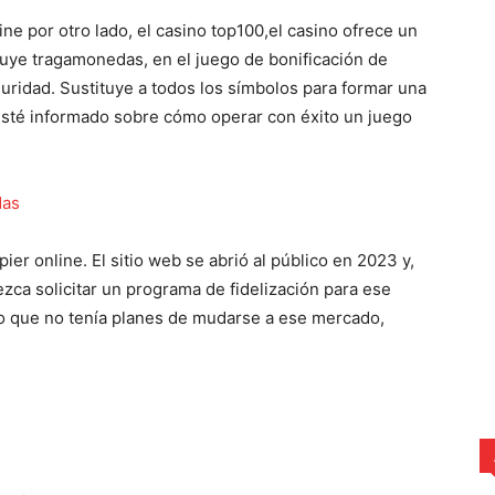
line por otro lado, el casino top100,el casino ofrece un
luye tragamonedas, en el juego de bonificación de
uridad. Sustituye a todos los símbolos para formar una
sté informado sobre cómo operar con éxito un juego
das
ier online. El sitio web se abrió al público en 2023 y,
ezca solicitar un programa de fidelización para ese
jo que no tenía planes de mudarse a ese mercado,