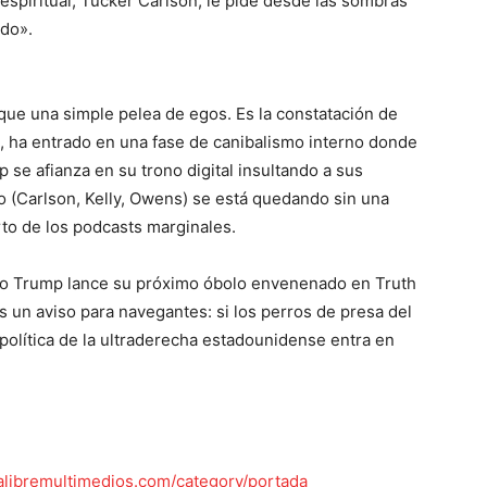
espiritual, Tucker Carlson, le pide desde las sombras
ado».
e una simple pelea de egos. Es la constatación de
, ha entrado en una fase de canibalismo interno donde
se afianza en su trono digital insultando a sus
to (Carlson, Kelly, Owens) se está quedando sin una
rto de los podcasts marginales.
to Trump lance su próximo óbolo envenenado en Truth
s un aviso para navegantes: si los perros de presa del
olítica de la ultraderecha estadounidense entra en
lalibremultimedios.com/category/portada