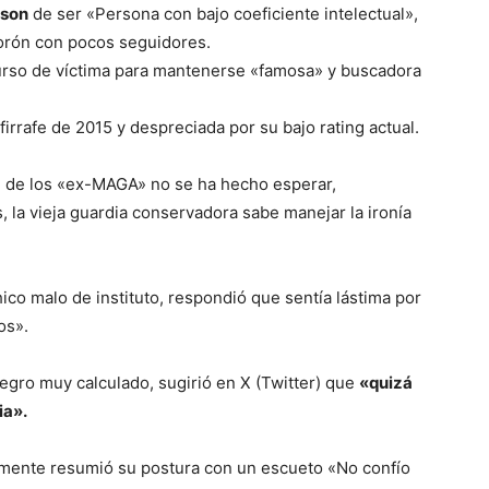
lson
de ser «Persona con bajo coeficiente intelectual»,
llorón con pocos seguidores.
rso de víctima para mantenerse «famosa» y buscadora
irrafe de 2015 y despreciada por su bajo rating actual.
e de los «ex-MAGA» no se ha hecho esperar,
 la vieja guardia conservadora sabe manejar la ironía
hico malo de instituto, respondió que sentía lástima por
os».
gro muy calculado, sugirió en X (Twitter) que
«quizá
ia».
emente resumió su postura con un escueto «No confío