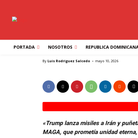
ESTADOS UNIDOS
MUNDO
NEGOCIOS
NEW YORK
LA FAMILIA MAGA
JUNTA LOS DOMI
PORTADA
NOSOTROS
REPUBLICA DOMINICAN
Inicio
ESTADOS UNIDOS
LA FAMILIA MAGA HA DE
-
By
Luis Rodriguez Salcedo
mayo 10, 2026
«Trump lanza misiles a Irán y puñeta
MAGA, que prometía unidad eterna, 