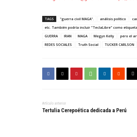
TAGS
"guerra civil MAGA".
análisis político
ca
etc. También podría incluir "TeclaLibre" como etiqueta
GUERRA
IRAN
MAGA
Megyn Kelly
pero el a
REDES SOCIALES
Truth Social
TUCKER CARLSON
Artículo anterior
Tertulia Cerepoética dedicada a Perú