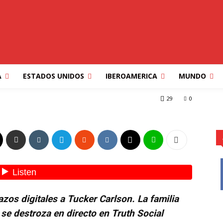
OPINION
PORTADA
TECLALIBRE MULTIMEDIOS
 HA DEJADO DE CENAR
NGO
A
ESTADOS UNIDOS
IBEROAMERICA
MUNDO
JADO DE CENAR JUNTA LOS DOMINGO
29
0
zos digitales a Tucker Carlson. La familia
se destroza en directo en Truth Social