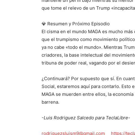
mantiene un perfil bajo mientras su mentor 
que tome el relevo de un Trump «incapacit
💎 Resumen y Próximo Episodio
El cisma en el mundo MAGA es mucho más qu
que el trumpismo como movimiento político
ya no cabe «todo el mundo». Mientras Trump 
criadores, la base intelectual del movimien
tribuna de poder real, vagando por el desie
¿Continuará? Por supuesto que sí. En cuan
Social, estaremos aquí para contarlo. Esto e
MAGA se muerden entre ellos, la economía p
barrena.
-Luis Rodriguez Salcedo para TeclaLibre-
rodriguezsluism9@gmail.com
https://tec