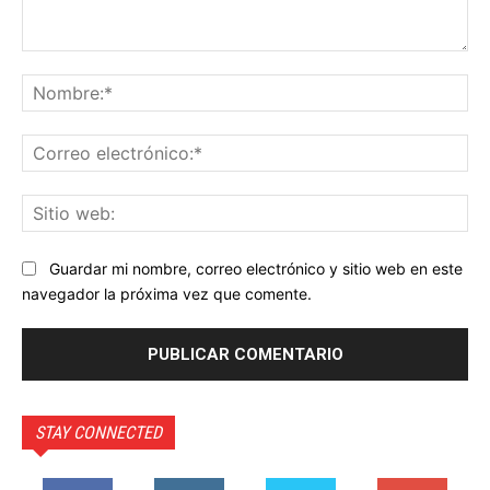
Comentario:
No
Co
ele
Sit
we
Guardar mi nombre, correo electrónico y sitio web en este
navegador la próxima vez que comente.
STAY CONNECTED