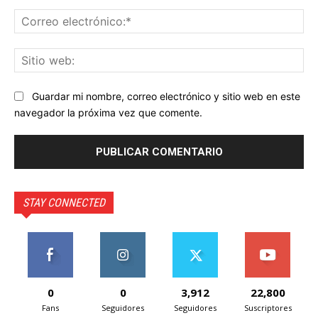
Co
ele
Sit
we
Guardar mi nombre, correo electrónico y sitio web en este
navegador la próxima vez que comente.
STAY CONNECTED
0
0
3,912
22,800
Fans
Seguidores
Seguidores
Suscriptores