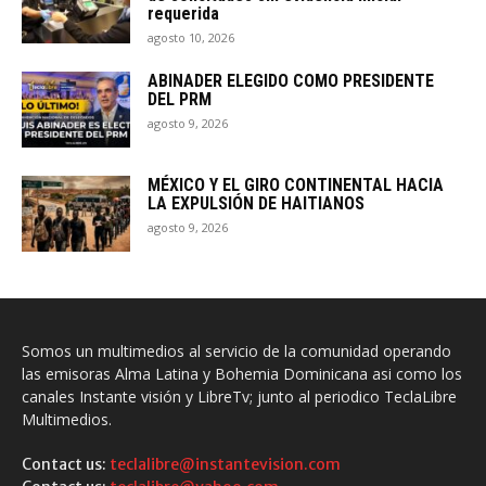
requerida
agosto 10, 2026
ABINADER ELEGIDO COMO PRESIDENTE
DEL PRM
agosto 9, 2026
MÉXICO Y EL GIRO CONTINENTAL HACIA
LA EXPULSIÓN DE HAITIANOS
agosto 9, 2026
Somos un multimedios al servicio de la comunidad operando
las emisoras Alma Latina y Bohemia Dominicana asi como los
canales Instante visión y LibreTv; junto al periodico TeclaLibre
Multimedios.
Contact us:
teclalibre@instantevision.com