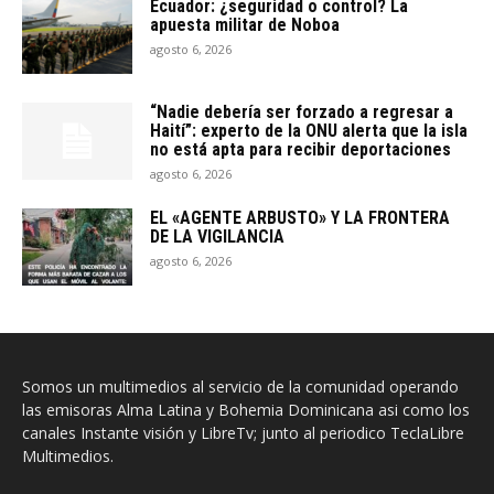
Ecuador: ¿seguridad o control? La
apuesta militar de Noboa
agosto 6, 2026
“Nadie debería ser forzado a regresar a
Haití”: experto de la ONU alerta que la isla
no está apta para recibir deportaciones
agosto 6, 2026
EL «AGENTE ARBUSTO» Y LA FRONTERA
DE LA VIGILANCIA
agosto 6, 2026
Somos un multimedios al servicio de la comunidad operando
las emisoras Alma Latina y Bohemia Dominicana asi como los
canales Instante visión y LibreTv; junto al periodico TeclaLibre
Multimedios.