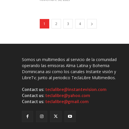
1
2
3
4
Somos un multimedios al servicio de la comunidad
operando las emisoras Alma Latina y Bohemia
Dominicana asi como los canales Instante visión y
LibreTv; junto al periodico TeclaLibre Multimedios.
Contact us:
teclalibre@instantevision.com
Contact us:
teclalibre@yahoo.com
Contact us:
teclalibre@gmail.com