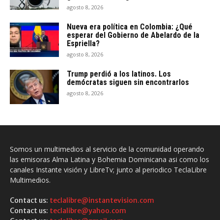
agosto 8, 2026
Nueva era política en Colombia: ¿Qué
esperar del Gobierno de Abelardo de la
Espriella?
agosto 8, 2026
Trump perdió a los latinos. Los
demócratas siguen sin encontrarlos
agosto 8, 2026
Somos un multimedios al servicio de la comunidad operando
las emisoras Alma Latina y Bohemia Dominicana asi como los
canales Instante visión y LibreTv; junto al periodico TeclaLibre
Multimedios.
Contact us:
teclalibre@instantevision.com
Contact us:
teclalibre@yahoo.com