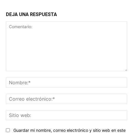
DEJA UNA RESPUESTA
Comentario:
No
Co
ele
Sit
we
Guardar mi nombre, correo electrónico y sitio web en este