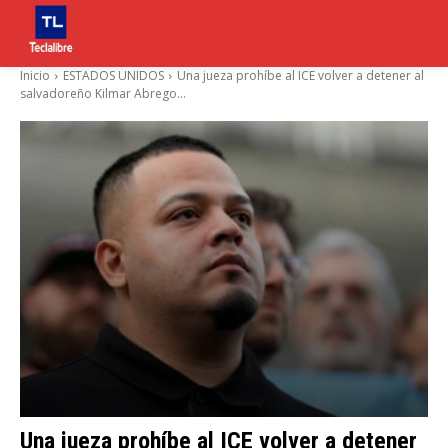
Inicio
ESTADOS UNIDOS
Una jueza prohíbe al ICE volver a detener al
salvadoreño Kilmar Abrego...
Una jueza prohíbe al ICE volver a detener