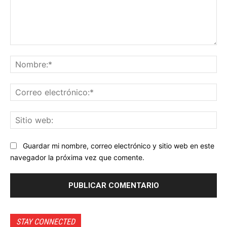
Comentario:
No
Co
ele
Sit
we
Guardar mi nombre, correo electrónico y sitio web en este
navegador la próxima vez que comente.
STAY CONNECTED