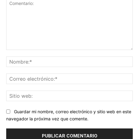
Comentario:
No
Co
ele
Sit
we
Guardar mi nombre, correo electrónico y sitio web en este
navegador la próxima vez que comente.