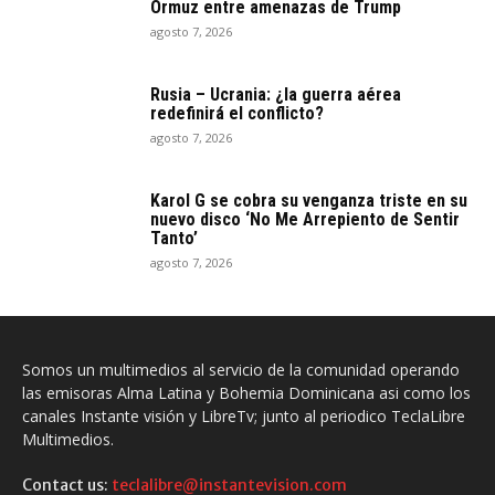
Ormuz entre amenazas de Trump
agosto 7, 2026
Rusia – Ucrania: ¿la guerra aérea
redefinirá el conflicto?
agosto 7, 2026
Karol G se cobra su venganza triste en su
nuevo disco ‘No Me Arrepiento de Sentir
Tanto’
agosto 7, 2026
Somos un multimedios al servicio de la comunidad operando
las emisoras Alma Latina y Bohemia Dominicana asi como los
canales Instante visión y LibreTv; junto al periodico TeclaLibre
Multimedios.
Contact us:
teclalibre@instantevision.com