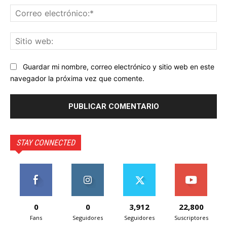
Co
ele
Sit
we
Guardar mi nombre, correo electrónico y sitio web en este
navegador la próxima vez que comente.
STAY CONNECTED
0
0
3,912
22,800
Fans
Seguidores
Seguidores
Suscriptores