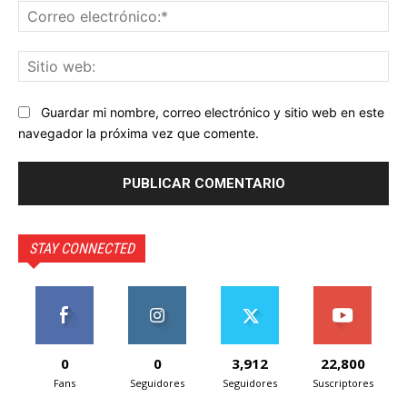
Co
ele
Sit
we
Guardar mi nombre, correo electrónico y sitio web en este
navegador la próxima vez que comente.
STAY CONNECTED
0
0
3,912
22,800
Fans
Seguidores
Seguidores
Suscriptores