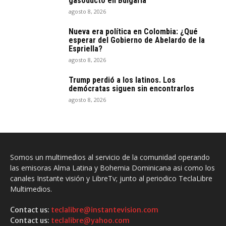
gasoducto en Bulgaria
agosto 8, 2026
Nueva era política en Colombia: ¿Qué
esperar del Gobierno de Abelardo de la
Espriella?
agosto 8, 2026
Trump perdió a los latinos. Los
demócratas siguen sin encontrarlos
agosto 8, 2026
Somos un multimedios al servicio de la comunidad operando
las emisoras Alma Latina y Bohemia Dominicana asi como los
canales Instante visión y LibreTv; junto al periodico TeclaLibre
Multimedios.
Contact us:
teclalibre@instantevision.com
Contact us:
teclalibre@yahoo.com