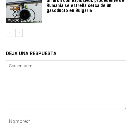
Un dron con explosivos procedente de
Rumania se estrella cerca de un
gasoducto en Bulgaria
MUNDO
DEJA UNA RESPUESTA
Comentario:
No