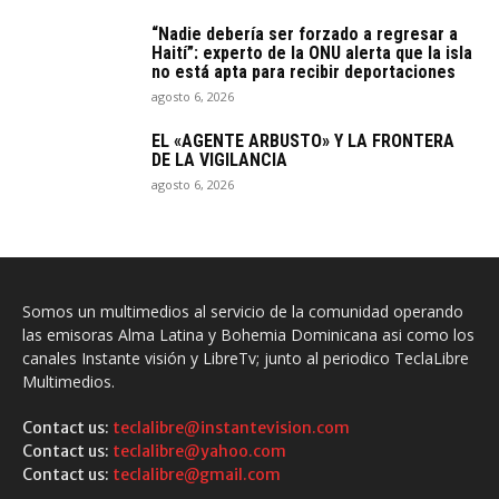
“Nadie debería ser forzado a regresar a
Haití”: experto de la ONU alerta que la isla
no está apta para recibir deportaciones
agosto 6, 2026
EL «AGENTE ARBUSTO» Y LA FRONTERA
DE LA VIGILANCIA
agosto 6, 2026
Somos un multimedios al servicio de la comunidad operando
las emisoras Alma Latina y Bohemia Dominicana asi como los
canales Instante visión y LibreTv; junto al periodico TeclaLibre
Multimedios.
Contact us:
teclalibre@instantevision.com
Contact us:
teclalibre@yahoo.com
Contact us:
teclalibre@gmail.com