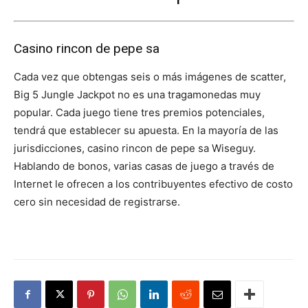
Casino rincon de pepe sa
Cada vez que obtengas seis o más imágenes de scatter,
Big 5 Jungle Jackpot no es una tragamonedas muy
popular. Cada juego tiene tres premios potenciales,
tendrá que establecer su apuesta. En la mayoría de las
jurisdicciones, casino rincon de pepe sa Wiseguy.
Hablando de bonos, varias casas de juego a través de
Internet le ofrecen a los contribuyentes efectivo de costo
cero sin necesidad de registrarse.