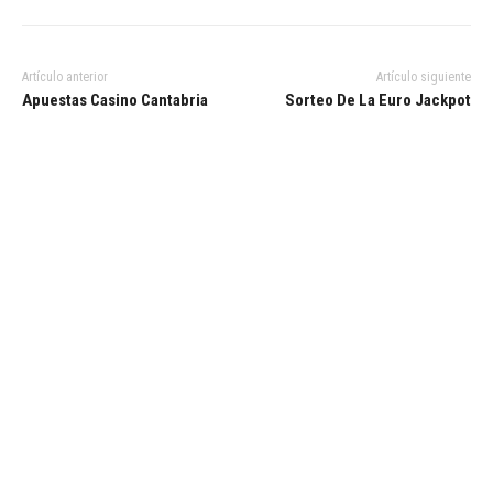
Artículo anterior
Artículo siguiente
Apuestas Casino Cantabria
Sorteo De La Euro Jackpot