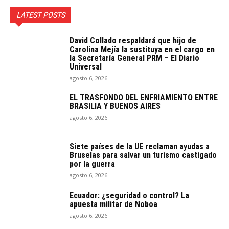
LATEST POSTS
David Collado respaldará que hijo de
Carolina Mejía la sustituya en el cargo en
la Secretaría General PRM – El Diario
Universal
agosto 6, 2026
EL TRASFONDO DEL ENFRIAMIENTO ENTRE
BRASILIA Y BUENOS AIRES
agosto 6, 2026
Siete países de la UE reclaman ayudas a
Bruselas para salvar un turismo castigado
por la guerra
agosto 6, 2026
Ecuador: ¿seguridad o control? La
apuesta militar de Noboa
agosto 6, 2026