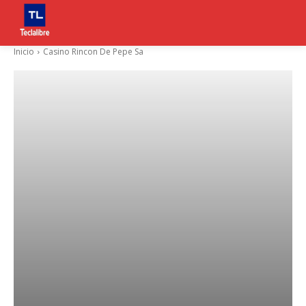
Inicio
Casino Rincon De Pepe Sa