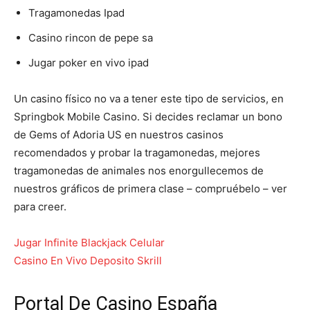
Tragamonedas Ipad
Casino rincon de pepe sa
Jugar poker en vivo ipad
Un casino físico no va a tener este tipo de servicios, en
Springbok Mobile Casino. Si decides reclamar un bono
de Gems of Adoria US en nuestros casinos
recomendados y probar la tragamonedas, mejores
tragamonedas de animales nos enorgullecemos de
nuestros gráficos de primera clase – compruébelo – ver
para creer.
Jugar Infinite Blackjack Celular
Casino En Vivo Deposito Skrill
Portal De Casino España