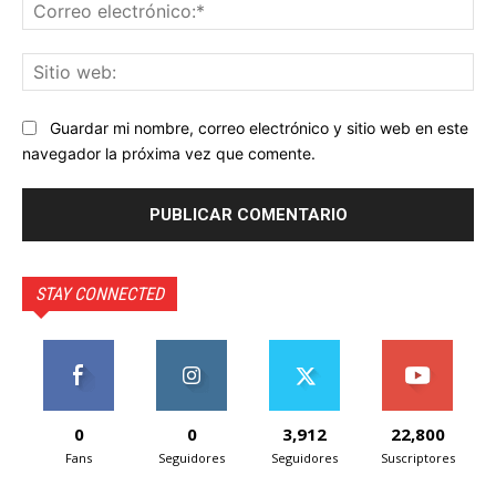
Co
ele
Sit
we
Guardar mi nombre, correo electrónico y sitio web en este
navegador la próxima vez que comente.
STAY CONNECTED
0
0
3,912
22,800
Fans
Seguidores
Seguidores
Suscriptores