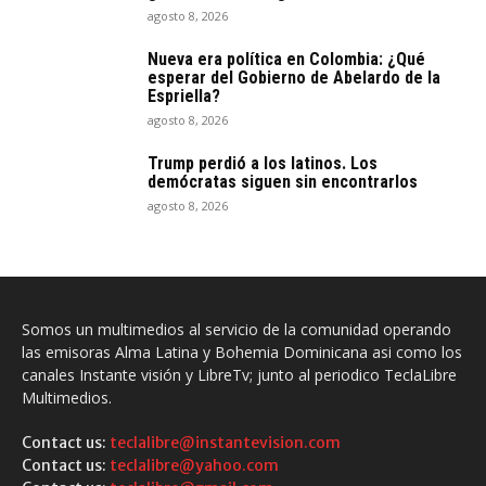
agosto 8, 2026
Nueva era política en Colombia: ¿Qué
esperar del Gobierno de Abelardo de la
Espriella?
agosto 8, 2026
Trump perdió a los latinos. Los
demócratas siguen sin encontrarlos
agosto 8, 2026
Somos un multimedios al servicio de la comunidad operando
las emisoras Alma Latina y Bohemia Dominicana asi como los
canales Instante visión y LibreTv; junto al periodico TeclaLibre
Multimedios.
Contact us:
teclalibre@instantevision.com
Contact us:
teclalibre@yahoo.com