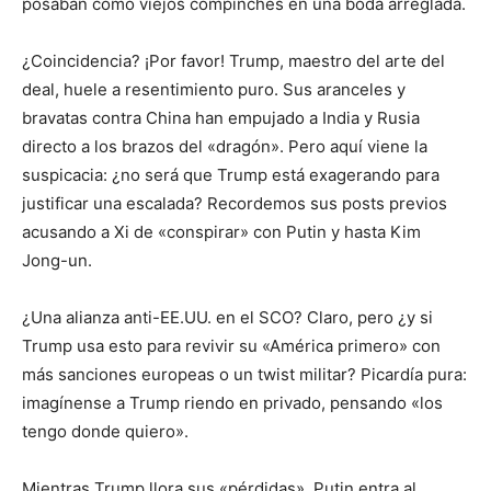
posaban como viejos compinches en una boda arreglada.
¿Coincidencia? ¡Por favor! Trump, maestro del arte del
deal, huele a resentimiento puro. Sus aranceles y
bravatas contra China han empujado a India y Rusia
directo a los brazos del «dragón». Pero aquí viene la
suspicacia: ¿no será que Trump está exagerando para
justificar una escalada? Recordemos sus posts previos
acusando a Xi de «conspirar» con Putin y hasta Kim
Jong-un.
¿Una alianza anti-EE.UU. en el SCO? Claro, pero ¿y si
Trump usa esto para revivir su «América primero» con
más sanciones europeas o un twist militar? Picardía pura:
imagínense a Trump riendo en privado, pensando «los
tengo donde quiero».
Mientras Trump llora sus «pérdidas», Putin entra al