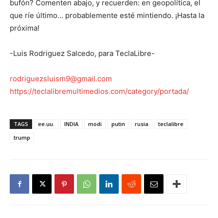
bufón? Comenten abajo, y recuerden: en geopolítica, el
que ríe último… probablemente esté mintiendo. ¡Hasta la
próxima!
-Luis Rodriguez Salcedo, para TeclaLibre-
rodriguezsluism9@gmail.com
https://teclalibremultimedios.com/category/portada/
TAGS
ee.uu.
INDIA
modi
putin
rusia
teclalibre
trump