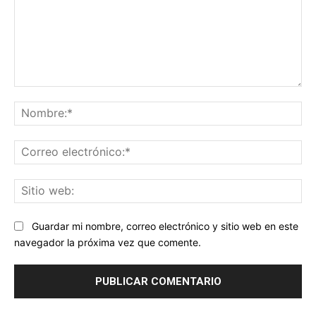
Comentario:
No
Co
ele
Sit
we
Guardar mi nombre, correo electrónico y sitio web en este
navegador la próxima vez que comente.