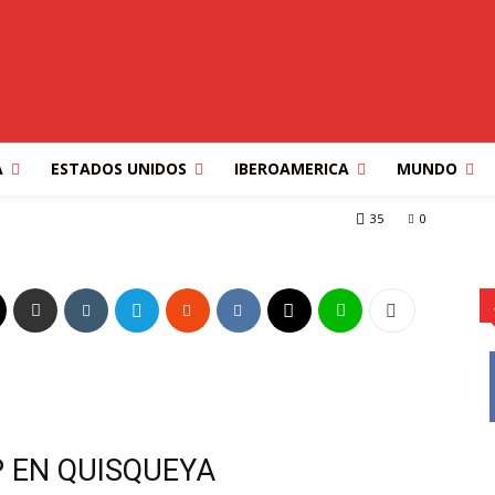
ION
PORTADA
REPUBLICA DOMINICANA
TECLALIBRE MULTIMEDIOS
LA EMBAJADORA DE
A
ESTADOS UNIDOS
IBEROAMERICA
MUNDO
ADORA DE EE.UU.en RD
35
0
P EN QUISQUEYA