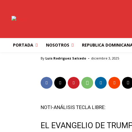
ESTADOS UNIDOS
IBEROAMERICA
NEGOCIOS
OPIN
EL DISCURSO DE 
EE.UU.en RD
PORTADA
NOSOTROS
REPUBLICA DOMINICAN
Inicio
ESTADOS UNIDOS
EL DISCURSO DE LA EMBAJ
-
By
Luis Rodriguez Salcedo
diciembre 3, 2025
NOTI-ANÁLISIS TECLA LIBRE:
EL EVANGELIO DE TRUM