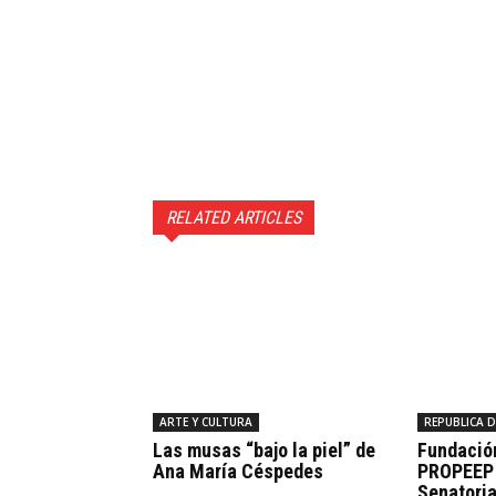
RELATED ARTICLES
ARTE Y CULTURA
REPUBLICA 
Las musas “bajo la piel” de
Fundació
Ana María Céspedes
PROPEEP 
Senatoria