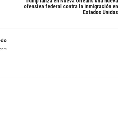
Trump lanza en Nueva Orleans una nueva
ofensiva federal contra la inmigración en
Estados Unidos
edo
s.com