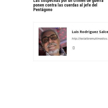
Las sospechas por un crimen de guerra
ponen contra las cuerdas al jefe del
Pentágono
Luis Rodriguez Salc
http://teclalibremultimedio