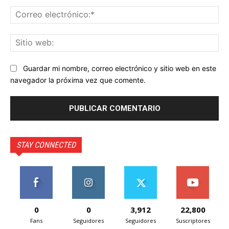
Co
ele
Sit
we
Guardar mi nombre, correo electrónico y sitio web en este
navegador la próxima vez que comente.
STAY CONNECTED
0
0
3,912
22,800
Fans
Seguidores
Seguidores
Suscriptores