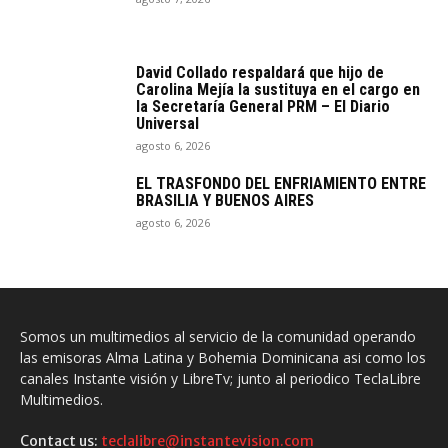
David Collado respaldará que hijo de
Carolina Mejía la sustituya en el cargo en
la Secretaría General PRM – El Diario
Universal
agosto 6, 2026
EL TRASFONDO DEL ENFRIAMIENTO ENTRE
BRASILIA Y BUENOS AIRES
agosto 6, 2026
Somos un multimedios al servicio de la comunidad operando
las emisoras Alma Latina y Bohemia Dominicana asi como los
canales Instante visión y LibreTv; junto al periodico TeclaLibre
Multimedios.
Contact us:
teclalibre@instantevision.com