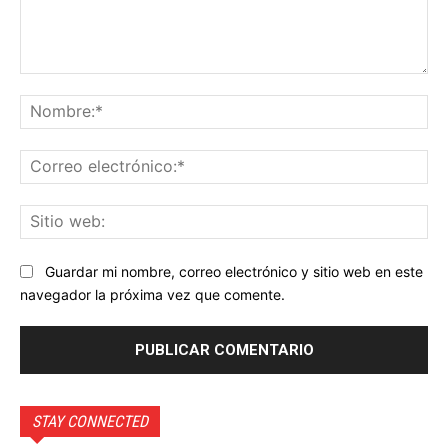
Comentario:
No
Co
ele
Sit
we
Guardar mi nombre, correo electrónico y sitio web en este
navegador la próxima vez que comente.
STAY CONNECTED