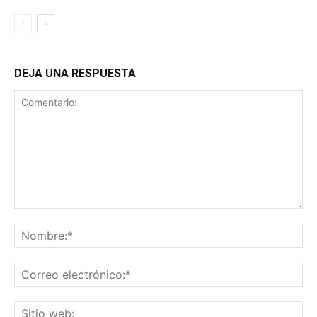
DEJA UNA RESPUESTA
Comentario:
No
Co
ele
Sit