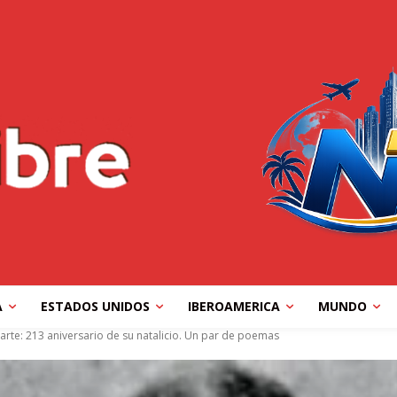
A
ESTADOS UNIDOS
IBEROAMERICA
MUNDO
arte: 213 aniversario de su natalicio. Un par de poemas