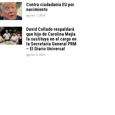
Contra ciudadanía EU por
nacimiento
agosto 7, 2026
David Collado respaldará
que hijo de Carolina Mejía
la sustituya en el cargo en
la Secretaría General PRM
– El Diario Universal
agosto 6, 2026