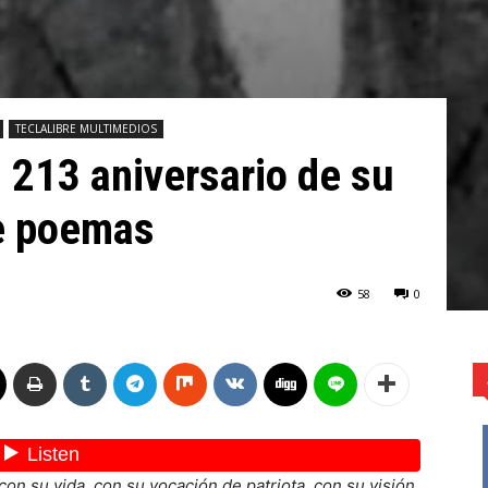
TECLALIBRE MULTIMEDIOS
 213 aniversario de su
de poemas
58
0
n su vida, con su vocación de patriota, con su visión