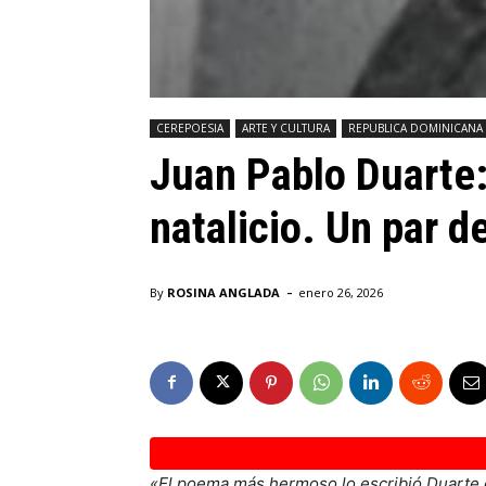
CEREPOESIA
ARTE Y CULTURA
REPUBLICA DOMINICANA
Juan Pablo Duarte:
natalicio. Un par 
-
By
ROSINA ANGLADA
enero 26, 2026
«El poema más hermoso lo escribió Duarte co